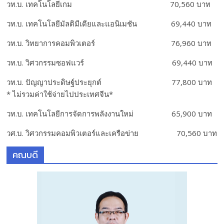
วท.บ. เทคโนโลยีเกม 70,560 บาท
วท.บ. เทคโนโลยีมัลติมีเดียและแอนิเมชัน 69,440 บาท
วท.บ. วิทยาการคอมพิวเตอร์ 76,960 บาท
วท.บ. วิศวกรรมซอฟแวร์ 69,440 บาท
วท.บ. ปัญญาประดิษฐ์ประยุกต์ 77,800 บาท
* ไม่รวมค่าใช้จ่ายไปประเทศจีน*
วท.บ. เทคโนโลยีการจัดการพลังงานใหม่ 65,900 บาท
วศ.บ. วิศวกรรมคอมพิวเตอร์และเครือข่าย 70,560 บาท
คณบดี