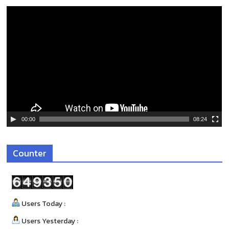
ตั
ว
เ
ล่
น
ไ
ฟ
ล์
วิ
ดี
00:00
08:24
โ
อ
Counter
Users Today :
Users Yesterday :