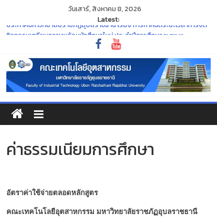
วันเสาร์, สิงหาคม 8, 2026
Latest:
ประกาศมหาวิทยาลัยราชภัฏอุบลราชธานี เรื่อง การกำหนดระยะเวลาการจัด
กิจกรรมเตรียมความพร้อมนักศึกษาใหม่ ประจำปีการศึกษา ๒๕๖๙
ประกาศ กองทุน กยศ. จะปิดระบบการยื่นขอกู้ยืมเงิน DSL รายเก่า ชั้นปีที่ 2-4
ภายในวันที่ 30 มิถุนายน 2569 นี้
“พิธีไหว้ครู ประจำปีการศึกษา ๒๕๖๙”
ร่วมสืบสานและอนุรักษ์ศิลปวัฒนธรรมอันทรงคุณค่าของจังหวัด
อุบลราชธานี ในงาน ประเพณีแห่เทียนพรรษา
ขอแสดงความยินดีแก่คณาจารย์ที่สภามหาวิทยาลัยมีมติแต่งตั้งให้ดำรง
ตำแหน่งทางวิชาการ
ค่าธรรมเนียมการศึกษา
อัตราค่าใช้จ่ายตลอดหลักสูตร
คณะเทคโนโลยีอุตสาหกรรม มหาวิทยาลัยราชภัฏอุบลราชธานี