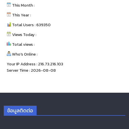
This Month :
This Year :
Total Users : 639350
Views Today :
Total views :
Who's Online :
Your IP Address : 216.73.216.103
Server Time : 2026-08-08
ข้อมูลติดต่อ