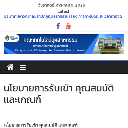
วันอาทิตย์, สิงหาคม 9, 2026
Latest:
ประกาศมหาวิทยาลัยราชภัฏอุบลราชธานี เรื่อง การกำหนดระยะเวลาการจัด
กิจกรรมเตรียมความพร้อมนักศึกษาใหม่ ประจำปีการศึกษา ๒๕๖๙
ประกาศ กองทุน กยศ. จะปิดระบบการยื่นขอกู้ยืมเงิน DSL รายเก่า ชั้นปีที่ 2-4
ภายในวันที่ 30 มิถุนายน 2569 นี้
“พิธีไหว้ครู ประจำปีการศึกษา ๒๕๖๙”
ร่วมสืบสานและอนุรักษ์ศิลปวัฒนธรรมอันทรงคุณค่าของจังหวัด
อุบลราชธานี ในงาน ประเพณีแห่เทียนพรรษา
ขอแสดงความยินดีแก่คณาจารย์ที่สภามหาวิทยาลัยมีมติแต่งตั้งให้ดำรง
ตำแหน่งทางวิชาการ
นโยบายการรับเข้า คุณสมบัติ
และเกณฑ์
นโยบายการรับเข้า คุณสมบัติ และเกณฑ์