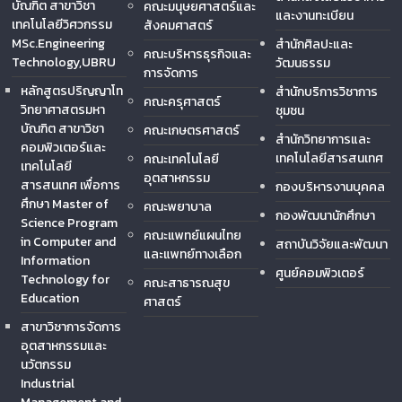
บัณฑิต สาขาวิชา
คณะมนุษยศาสตร์และ
และงานทะเบียน
เทคโนโลยีวิศวกรรม
สังคมศาสตร์
MSc.Engineering
สำนักศิลปะและ
คณะบริหารธุรกิจและ
Technology,UBRU
วัฒนธรรม
การจัดการ
หลักสูตรปริญญาโท
สำนักบริการวิชาการ
คณะครุศาสตร์
วิทยาศาสตรมหา
ชุมชน
บัณฑิต สาขาวิชา
คณะเกษตรศาสตร์
สำนักวิทยาการและ
คอมพิวเตอร์และ
เทคโนโลยีสารสนเทศ
คณะเทคโนโลยี
เทคโนโลยี
อุตสาหกรรม
สารสนเทศ เพื่อการ
กองบริหารงานบุคคล
ศึกษา Master of
คณะพยาบาล
กองพัฒนานักศึกษา
Science Program
คณะแพทย์แผนไทย
in Computer and
สถาบันวิจัยและพัฒนา
และแพทย์ทางเลือก
Information
ศูนย์คอมพิวเตอร์
Technology for
คณะสาธารณสุข
Education
ศาสตร์
สาขาวิชาการจัดการ
อุตสาหกรรมและ
นวัตกรรม
Industrial