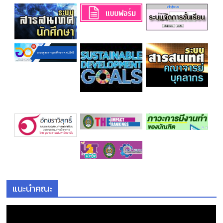
แนะนำคณะ
ตั
ว