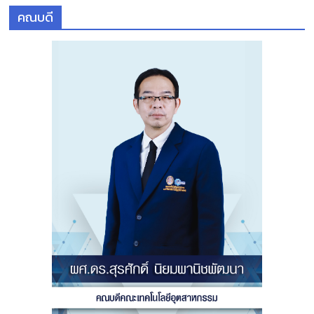
คณบดี