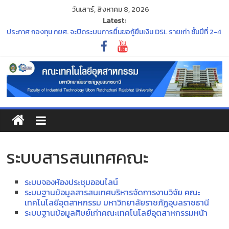
วันเสาร์, สิงหาคม 8, 2026
Latest:
ประกาศ กองทุน กยศ. จะปิดระบบการยื่นขอกู้ยืมเงิน DSL รายเก่า ชั้นปีที่ 2-4
ภายในวันที่ 30 มิถุนายน 2569 นี้
“พิธีไหว้ครู ประจำปีการศึกษา ๒๕๖๙”
ร่วมสืบสานและอนุรักษ์ศิลปวัฒนธรรมอันทรงคุณค่าของจังหวัด
อุบลราชธานี ในงาน ประเพณีแห่เทียนพรรษา
ขอแสดงความยินดีแก่คณาจารย์ที่สภามหาวิทยาลัยมีมติแต่งตั้งให้ดำรง
ตำแหน่งทางวิชาการ
ประกาศมหาวิทยาลัยราชภัฏอุบลราชธานี เรื่อง การกำหนดระยะเวลาการจัด
กิจกรรมเตรียมความพร้อมนักศึกษาใหม่ ประจำปีการศึกษา ๒๕๖๙
ระบบสารสนเทศคณะ
ระบบจองห้องประชุมออนไลน์
ระบบฐานข้อมูลสารสนเทศบริหารจัดการงานวิจัย คณะ
เทคโนโลยีอุตสาหกรรม มหาวิทยาลัยราชภัฏอุบลราชธานี
ระบบฐานข้อมูลศิษย์เก่าคณะเทคโนโลยีอุตสาหกรรมหน้า