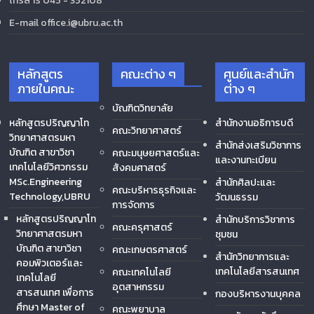
โทรสาร 045 - 352108
E-mail office.i@ubru.ac.th
หลักสูตร
คณะต่าง ๆ
ศูนย์และสำนัก
ภายในคณะ
ต่าง ๆ
บัณฑิตวิทยาลัย
หลักสูตรปริญญาโท
สำนักงานอธิการบดี
คณะวิทยาศาสตร์
วิทยาศาสตรมหา
สำนักส่งเสริมวิชาการ
บัณฑิต สาขาวิชา
คณะมนุษยศาสตร์และ
และงานทะเบียน
เทคโนโลยีวิศวกรรม
สังคมศาสตร์
MSc.Engineering
สำนักศิลปะและ
คณะบริหารธุรกิจและ
Technology,UBRU
วัฒนธรรม
การจัดการ
หลักสูตรปริญญาโท
สำนักบริการวิชาการ
คณะครุศาสตร์
วิทยาศาสตรมหา
ชุมชน
บัณฑิต สาขาวิชา
คณะเกษตรศาสตร์
สำนักวิทยาการและ
คอมพิวเตอร์และ
เทคโนโลยีสารสนเทศ
คณะเทคโนโลยี
เทคโนโลยี
อุตสาหกรรม
สารสนเทศ เพื่อการ
กองบริหารงานบุคคล
ศึกษา Master of
คณะพยาบาล