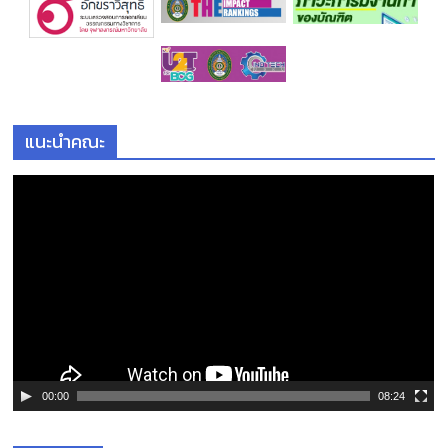
แนะนำคณะ
ตั
ว
เ
ล่
น
ไ
ฟ
ล์
วิ
ดี
00:00
08:24
โ
อ