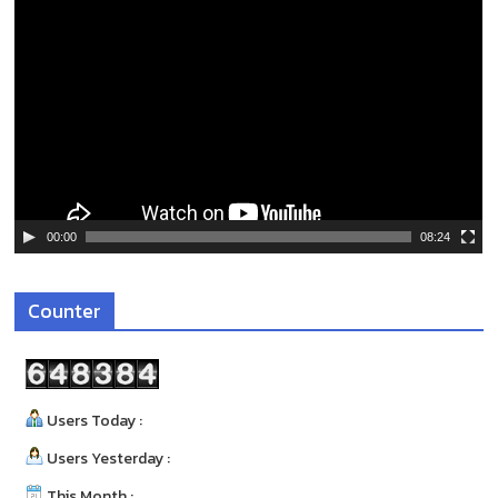
ตั
ว
เ
ล่
น
ไ
ฟ
ล์
วิ
ดี
00:00
08:24
โ
อ
Counter
Users Today :
Users Yesterday :
This Month :