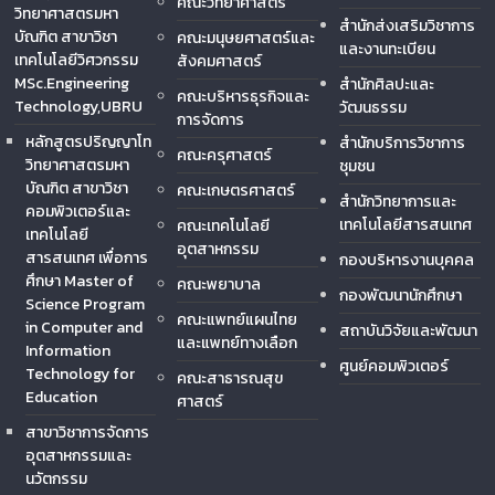
คณะวิทยาศาสตร์
วิทยาศาสตรมหา
สำนักส่งเสริมวิชาการ
บัณฑิต สาขาวิชา
คณะมนุษยศาสตร์และ
และงานทะเบียน
เทคโนโลยีวิศวกรรม
สังคมศาสตร์
MSc.Engineering
สำนักศิลปะและ
คณะบริหารธุรกิจและ
Technology,UBRU
วัฒนธรรม
การจัดการ
หลักสูตรปริญญาโท
สำนักบริการวิชาการ
คณะครุศาสตร์
วิทยาศาสตรมหา
ชุมชน
บัณฑิต สาขาวิชา
คณะเกษตรศาสตร์
สำนักวิทยาการและ
คอมพิวเตอร์และ
เทคโนโลยีสารสนเทศ
คณะเทคโนโลยี
เทคโนโลยี
อุตสาหกรรม
สารสนเทศ เพื่อการ
กองบริหารงานบุคคล
ศึกษา Master of
คณะพยาบาล
กองพัฒนานักศึกษา
Science Program
คณะแพทย์แผนไทย
in Computer and
สถาบันวิจัยและพัฒนา
และแพทย์ทางเลือก
Information
ศูนย์คอมพิวเตอร์
Technology for
คณะสาธารณสุข
Education
ศาสตร์
สาขาวิชาการจัดการ
อุตสาหกรรมและ
นวัตกรรม