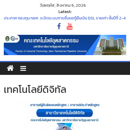
วันพฤหัส, สิงหาคม 6, 2026
Latest:
ประกาศมหาวิทยาลัยราชภัฏอุบลราชธานี เรื่อง การกำหนดระยะเวลาการจัด
กิจกรรมเตรียมความพร้อมนักศึกษาใหม่ ประจำปีการศึกษา ๒๕๖๙
ประกาศ กองทุน กยศ. จะปิดระบบการยื่นขอกู้ยืมเงิน DSL รายเก่า ชั้นปีที่ 2-4
ภายในวันที่ 30 มิถุนายน 2569 นี้
“พิธีไหว้ครู ประจำปีการศึกษา ๒๕๖๙”
ร่วมสืบสานและอนุรักษ์ศิลปวัฒนธรรมอันทรงคุณค่าของจังหวัด
อุบลราชธานี ในงาน ประเพณีแห่เทียนพรรษา
ขอแสดงความยินดีแก่คณาจารย์ที่สภามหาวิทยาลัยมีมติแต่งตั้งให้ดำรง
ตำแหน่งทางวิชาการ
เทคโนโลยีดิจิทัล