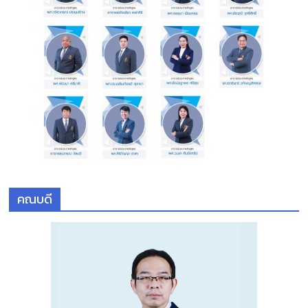
คณบดี