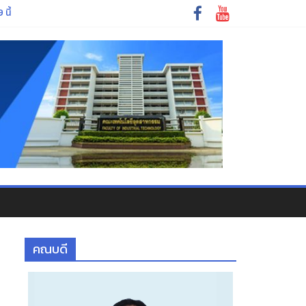
ศึกษาใหม่ ประจำปีการศึกษา ๒๕๖๙
นี้
รรษา
คณบดี