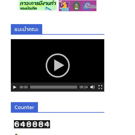
แนะนำคณะ
ตั
ว
เ
ล่
น
ไ
ฟ
00:00
08:24
ล์
วิ
ดี
Counter
โ
อ