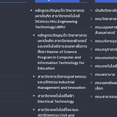
หลักสูตรปริญญาโท วิทยาศาสตร
บัณฑิตวิทยาลั
มหาบัณฑิต สาขาวิชาเทคโนโลยี
คณะวิทยาศาส
วิศวกรรม MSc.Engineering
Technology,UBRU
คณะมนุษยศาส
สังคมศาสตร์
หลักสูตรปริญญาโท วิทยาศาสตร
มหาบัณฑิต สาขาวิชาคอมพิวเตอร์
คณะบริหารธุร
และเทคโนโลยีสารสนเทศ เพื่อการ
คณะครุศาสตร
ศึกษา Master of Science
Program in Computer and
คณะเกษตรศา
Information Technology for
คณะเทคโนโลย
Education
คณะพยาบาล
สาขาวิชาการจัดการอุตสาหกรรม
และนวัตกรรม Industrial
คณะแพทย์แผน
Management and Innovation
เลือก
สาขาวิชาเทคโนโลยีไฟฟ้า
คณะสาธารณส
Electrical Technology
สาขาวิชาเทคโนโลยีโยธาและ
สถาปัตยกรรม Civil and