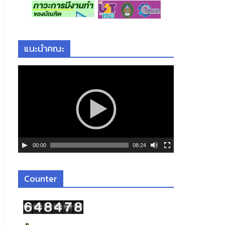
แนะนำคณะ
ตั
ว
เ
ล่
น
ไ
ฟ
00:00
08:24
ล์
วิ
ดี
Counter
โ
อ