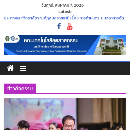
วันศุกร์, สิงหาคม 7, 2026
Latest:
ประกาศมหาวิทยาลัยราชภัฏอุบลราชธานี เรื่อง การกำหนดระยะเวลาการจัด
กิจกรรมเตรียมความพร้อมนักศึกษาใหม่ ประจำปีการศึกษา ๒๕๖๙
ประกาศ กองทุน กยศ. จะปิดระบบการยื่นขอกู้ยืมเงิน DSL รายเก่า ชั้นปีที่ 2-4
ภายในวันที่ 30 มิถุนายน 2569 นี้
“พิธีไหว้ครู ประจำปีการศึกษา ๒๕๖๙”
ร่วมสืบสานและอนุรักษ์ศิลปวัฒนธรรมอันทรงคุณค่าของจังหวัด
อุบลราชธานี ในงาน ประเพณีแห่เทียนพรรษา
ขอแสดงความยินดีแก่คณาจารย์ที่สภามหาวิทยาลัยมีมติแต่งตั้งให้ดำรง
ตำแหน่งทางวิชาการ
ข่าวกิจกรรม