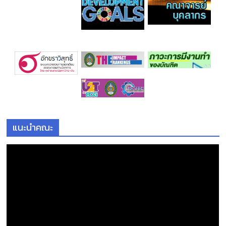
แนะนำคณะ
ตั
ว
เ
ล่
น
ไ
ฟ