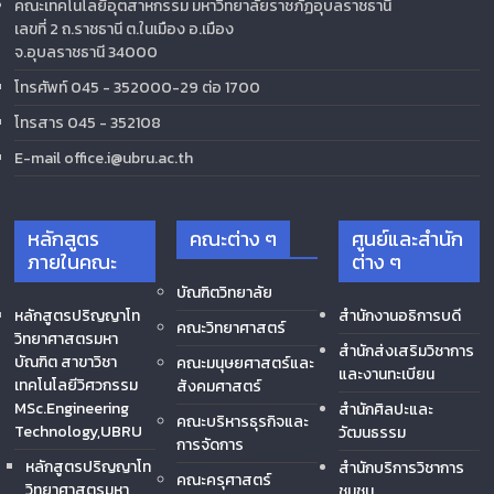
คณะเทคโนโลยีอุตสาหกรรม มหาวิทยาลัยราชภัฏอุบลราชธานี
เลขที่ 2 ถ.ราชธานี ต.ในเมือง อ.เมือง
จ.อุบลราชธานี 34000
โทรศัพท์ 045 - 352000-29 ต่อ 1700
โทรสาร 045 - 352108
E-mail office.i@ubru.ac.th
หลักสูตร
คณะต่าง ๆ
ศูนย์และสำนัก
ภายในคณะ
ต่าง ๆ
บัณฑิตวิทยาลัย
หลักสูตรปริญญาโท
สำนักงานอธิการบดี
คณะวิทยาศาสตร์
วิทยาศาสตรมหา
สำนักส่งเสริมวิชาการ
บัณฑิต สาขาวิชา
คณะมนุษยศาสตร์และ
และงานทะเบียน
เทคโนโลยีวิศวกรรม
สังคมศาสตร์
MSc.Engineering
สำนักศิลปะและ
คณะบริหารธุรกิจและ
Technology,UBRU
วัฒนธรรม
การจัดการ
หลักสูตรปริญญาโท
สำนักบริการวิชาการ
คณะครุศาสตร์
วิทยาศาสตรมหา
ชุมชน