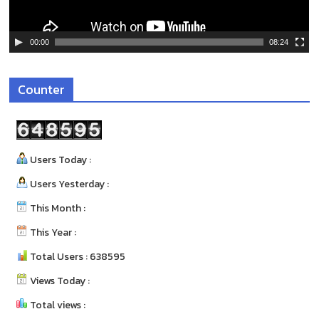
ล์
วิ
ดี
00:00
08:24
โ
อ
Counter
Users Today :
Users Yesterday :
This Month :
This Year :
Total Users : 638595
Views Today :
Total views :