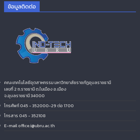
ข้อมูลติดต่อ
คณะเทคโนโลยีอุตสาหกรรม มหาวิทยาลัยราชภัฏอุบลราชธานี
เลขที่ 2 ถ.ราชธานี ต.ในเมือง อ.เมือง
จ.อุบลราชธานี 34000
โทรศัพท์ 045 - 352000-29 ต่อ 1700
โทรสาร 045 - 352108
E-mail office.i@ubru.ac.th