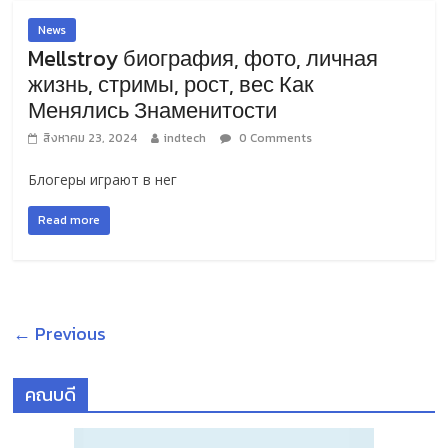
News
Mellstroy биография, фото, личная
жизнь, стримы, рост, вес Как
Менялись Знаменитости
สิงหาคม 23, 2024
indtech
0 Comments
Блогеры играют в нег
Read more
← Previous
คณบดี