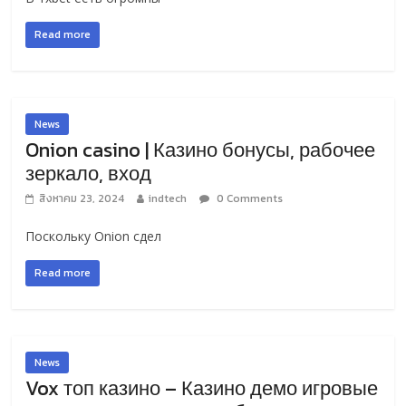
Read more
News
Onion casino | Казино бонусы, рабочее
зеркало, вход
สิงหาคม 23, 2024
indtech
0 Comments
Поскольку Onion сдел
Read more
News
Vox топ казино – Казино демо игровые