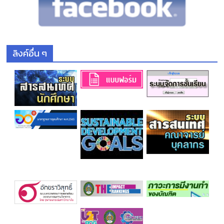
ลิงค์อื่น ๆ