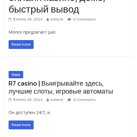
быстрый вывод
สิงหาคม 29, 2024
indtech
0 Comments
Monro предлагает раз
Read more
News
R7 casino | Выигрывайте здесь,
лучшие слоты, игровые автоматы
สิงหาคม 28, 2024
indtech
0 Comments
Он доступен 24/7, и
Read more