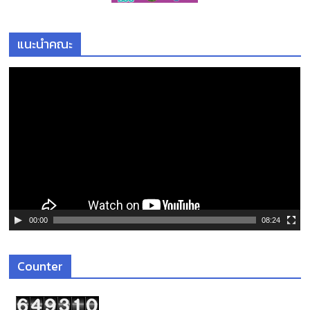
แนะนำคณะ
ตั
ว
เ
ล่
น
ไ
ฟ
ล์
วิ
ดี
00:00
08:24
โ
อ
Counter