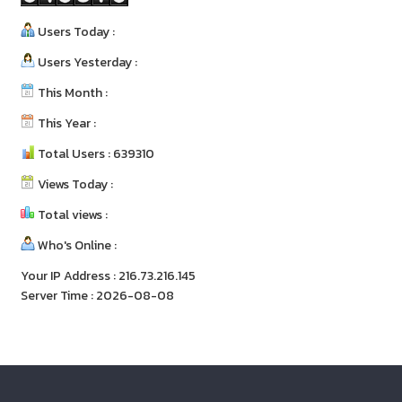
Users Today :
Users Yesterday :
This Month :
This Year :
Total Users : 639310
Views Today :
Total views :
Who's Online :
Your IP Address : 216.73.216.145
Server Time : 2026-08-08