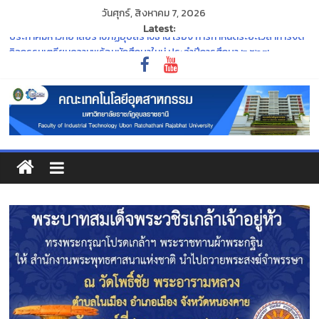
วันศุกร์, สิงหาคม 7, 2026
Latest:
ประกาศมหาวิทยาลัยราชภัฏอุบลราชธานี เรื่อง การกำหนดระยะเวลาการจัด
กิจกรรมเตรียมความพร้อมนักศึกษาใหม่ ประจำปีการศึกษา ๒๕๖๙
ประกาศ กองทุน กยศ. จะปิดระบบการยื่นขอกู้ยืมเงิน DSL รายเก่า ชั้นปีที่ 2-4
ภายในวันที่ 30 มิถุนายน 2569 นี้
“พิธีไหว้ครู ประจำปีการศึกษา ๒๕๖๙”
ร่วมสืบสานและอนุรักษ์ศิลปวัฒนธรรมอันทรงคุณค่าของจังหวัด
อุบลราชธานี ในงาน ประเพณีแห่เทียนพรรษา
ขอแสดงความยินดีแก่คณาจารย์ที่สภามหาวิทยาลัยมีมติแต่งตั้งให้ดำรง
ตำแหน่งทางวิชาการ