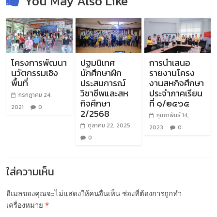
You May Also Like
โครงการพัฒนา
ปฐมนิเทศ
การนำเสนอ
นวัตกรรมเชิง
นักศึกษาฝึก
รายงานโครง
พื้นที่
ประสบการณ์
งานสหกิจศึกษา
วิชาชีพและสห
ประจำภาคเรียน
กรกฎาคม 24,
กิจศึกษา
ที่ ๑/๒๕๖๕
2021
0
2/2568
กุมภาพันธ์ 14,
ตุลาคม 22, 2025
2023
0
0
ใส่ความเห็น
อีเมลของคุณจะไม่แสดงให้คนอื่นเห็น
ช่องที่ต้องการถูกทำ
เครื่องหมาย
*