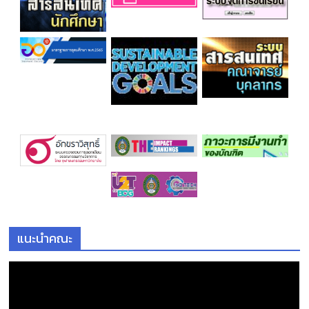
แนะนำคณะ
ตั
ว
เ