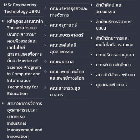
MSc.Engineering
สำนักศิลปะและ
คณะบริหารธุรกิจและ
Technology,UBRU
วัฒนธรรม
การจัดการ
หลักสูตรปริญญาโท
สำนักบริการวิชาการ
คณะครุศาสตร์
วิทยาศาสตรมหา
ชุมชน
บัณฑิต สาขาวิชา
คณะเกษตรศาสตร์
สำนักวิทยาการและ
คอมพิวเตอร์และ
เทคโนโลยีสารสนเทศ
คณะเทคโนโลยี
เทคโนโลยี
อุตสาหกรรม
สารสนเทศ เพื่อการ
กองบริหารงานบุคคล
ศึกษา Master of
คณะพยาบาล
กองพัฒนานักศึกษา
Science Program
คณะแพทย์แผนไทย
in Computer and
สถาบันวิจัยและพัฒนา
และแพทย์ทางเลือก
Information
ศูนย์คอมพิวเตอร์
Technology for
คณะสาธารณสุข
Education
ศาสตร์
สาขาวิชาการจัดการ
อุตสาหกรรมและ
นวัตกรรม
Industrial
Management and
Innovation