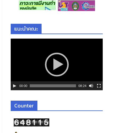
แนะนำคณะ
ตั
ว
เ
ล่
น
ไ
ฟ
00:00
08:24
ล์
วิ
ดี
Counter
โ
อ