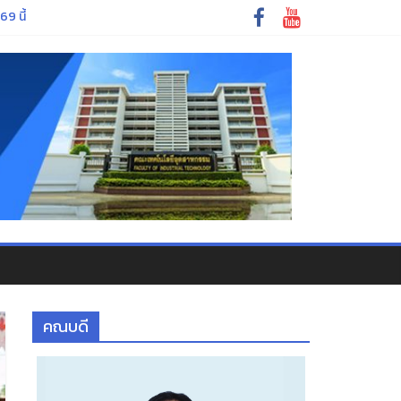
ักศึกษาใหม่ ประจำปีการศึกษา ๒๕๖๙
69 นี้
นพรรษา
คณบดี