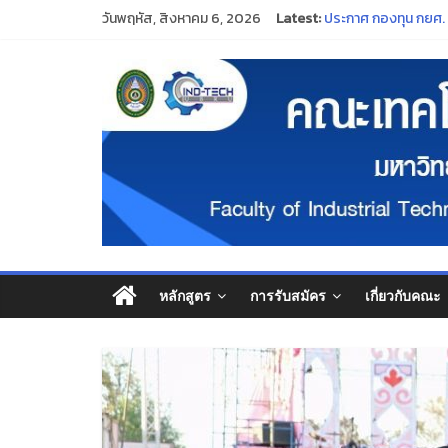
วันพฤหัส, สิงหาคม 6, 2026
Latest:
ประกาศมหาวิทยาลัยร
ประกาศ กองทุน กยศ. จะ
“พิธีไหว้ครู ประจำปี
ร่วมสืบสานและอนุรั
ขอแสดงความยินดีแก่ค
หลักสูตร
การรับสมัคร
เกี่ยวกับคณะ