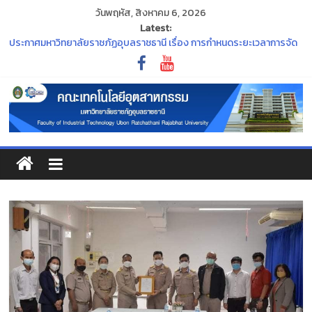
วันพฤหัส, สิงหาคม 6, 2026
Latest:
ประกาศมหาวิทยาลัยราชภัฏอุบลราชธานี เรื่อง การกำหนดระยะเวลาการจัด
กิจกรรมเตรียมความพร้อมนักศึกษาใหม่ ประจำปีการศึกษา ๒๕๖๙
ประกาศ กองทุน กยศ. จะปิดระบบการยื่นขอกู้ยืมเงิน DSL รายเก่า ชั้นปีที่ 2-4
ภายในวันที่ 30 มิถุนายน 2569 นี้
“พิธีไหว้ครู ประจำปีการศึกษา ๒๕๖๙”
ร่วมสืบสานและอนุรักษ์ศิลปวัฒนธรรมอันทรงคุณค่าของจังหวัด
อุบลราชธานี ในงาน ประเพณีแห่เทียนพรรษา
ขอแสดงความยินดีแก่คณาจารย์ที่สภามหาวิทยาลัยมีมติแต่งตั้งให้ดำรง
ตำแหน่งทางวิชาการ