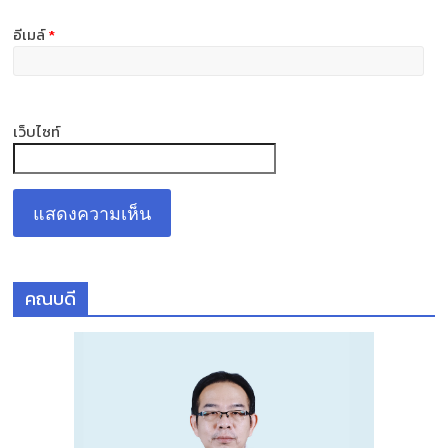
อีเมล์
*
เว็บไซท์
คณบดี