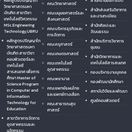
หลักสูตรปริญญาโท
สำนักงานอธิการบดี
คณะวิทยาศาสตร์
วิทยาศาสตรมหา
สำนักส่งเสริมวิชาการ
บัณฑิต สาขาวิชา
คณะมนุษยศาสตร์และ
และงานทะเบียน
เทคโนโลยีวิศวกรรม
สังคมศาสตร์
MSc.Engineering
สำนักศิลปะและ
คณะบริหารธุรกิจและ
Technology,UBRU
วัฒนธรรม
การจัดการ
หลักสูตรปริญญาโท
สำนักบริการวิชาการ
คณะครุศาสตร์
วิทยาศาสตรมหา
ชุมชน
บัณฑิต สาขาวิชา
คณะเกษตรศาสตร์
สำนักวิทยาการและ
คอมพิวเตอร์และ
เทคโนโลยีสารสนเทศ
คณะเทคโนโลยี
เทคโนโลยี
อุตสาหกรรม
สารสนเทศ เพื่อการ
กองบริหารงานบุคคล
ศึกษา Master of
คณะพยาบาล
กองพัฒนานักศึกษา
Science Program
คณะแพทย์แผนไทย
in Computer and
สถาบันวิจัยและพัฒนา
และแพทย์ทางเลือก
Information
ศูนย์คอมพิวเตอร์
Technology for
คณะสาธารณสุข
Education
ศาสตร์
สาขาวิชาการจัดการ
อุตสาหกรรมและ
นวัตกรรม