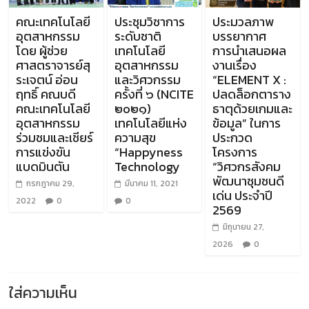
คณะเทคโนโลยี
ประชุมวิชาการ
ประมวลภาพ
อุตสาหกรรม
ระดับชาติ
บรรยากาศ
โดย ผู้ช่วย
เทคโนโลยี
การนำเสนอผล
ศาสตราจารย์สุ
อุตสาหกรรม
งานเรื่อง
ระเจตน์ อ่อน
และวิศวกรรม
“ELEMENT X :
ฤทธิ์ คณบดี
ครั้งที่ ๖ (NCITE
ปลดล็อกตาราง
คณะเทคโนโลยี
๒๐๒๑)
ธาตุด้วยเกมและ
อุตสาหกรรม
เทคโนโลยีแห่ง
ข้อมูล” ในการ
ร่วมชมและเชียร์
ความสุข
ประกวด
การแข่งขัน
“Happyness
โครงการ
แบดมินตัน
Technology
“วิศวกรสังคม
พัฒนาชุมชนดี
กรกฎาคม 29,
มีนาคม 11, 2021
เด่น ประจำปี
2022
0
0
2569
มิถุนายน 27,
2026
0
ใส่ความเห็น