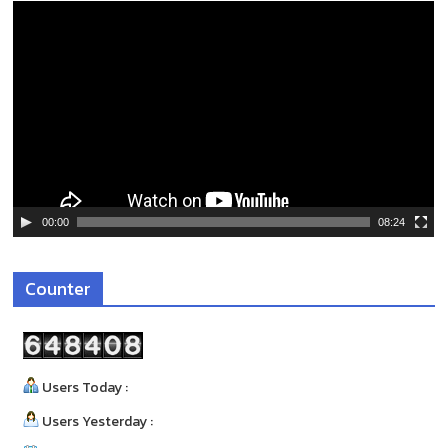
ตั
ว
เ
ล่
น
ไ
ฟ
ล์
วิ
ดี
00:00
08:24
โ
อ
Counter
Users Today :
Users Yesterday :