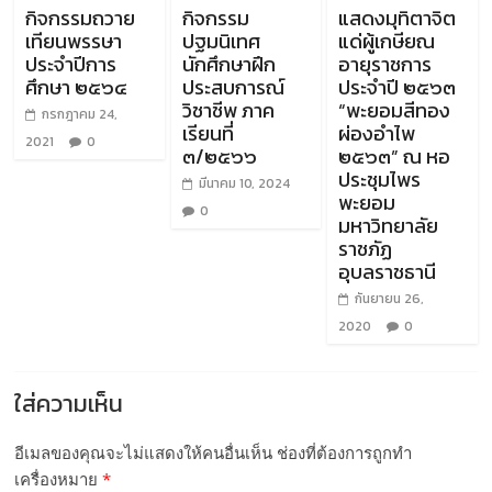
กิจกรรมถวาย
กิจกรรม
แสดงมุทิตาจิต
เทียนพรรษา
ปฐมนิเทศ
แด่ผู้เกษียณ
ประจำปีการ
นักศึกษาฝึก
อายุราชการ
ศึกษา ๒๕๖๔
ประสบการณ์
ประจำปี ๒๕๖๓
วิชาชีพ ภาค
“พะยอมสีทอง
กรกฎาคม 24,
เรียนที่
ผ่องอำไพ
2021
0
๓/๒๕๖๖
๒๕๖๓” ณ หอ
ประชุมไพร
มีนาคม 10, 2024
พะยอม
0
มหาวิทยาลัย
ราชภัฏ
อุบลราชธานี
กันยายน 26,
2020
0
ใส่ความเห็น
อีเมลของคุณจะไม่แสดงให้คนอื่นเห็น
ช่องที่ต้องการถูกทำ
เครื่องหมาย
*