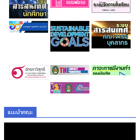
แนะนำคณะ
ตั
ว
เ