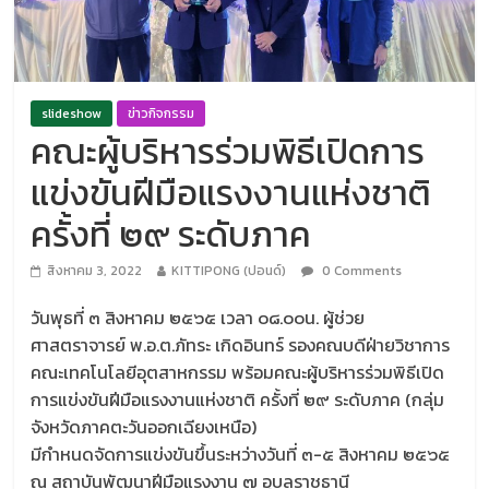
slideshow
ข่าวกิจกรรม
คณะผู้บริหารร่วมพิธีเปิดการ
แข่งขันฝีมือแรงงานแห่งชาติ
ครั้งที่ ๒๙ ระดับภาค
สิงหาคม 3, 2022
KITTIPONG (ปอนด์)
0 Comments
วันพุธที่ ๓ สิงหาคม ๒๕๖๕ เวลา ๐๘.๐๐น. ผู้ช่วย
ศาสตราจารย์ พ.อ.ต.ภัทระ เกิดอินทร์ รองคณบดีฝ่ายวิชาการ
คณะเทคโนโลยีอุตสาหกรรม พร้อมคณะผู้บริหารร่วมพิธีเปิด
การแข่งขันฝีมือแรงงานแห่งชาติ ครั้งที่ ๒๙ ระดับภาค (กลุ่ม
จังหวัดภาคตะวันออกเฉียงเหนือ)
มีกำหนดจัดการแข่งขันขึ้นระหว่างวันที่ ๓-๕ สิงหาคม ๒๕๖๕
ณ สถาบันพัฒนาฝีมือแรงงาน ๗ อุบลราชธานี