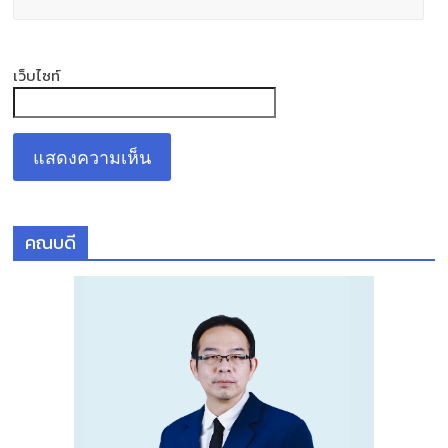
เว็บไซท์
คณบดี