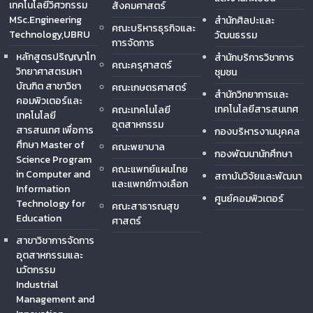
เทคโนโลยีวิศวกรรม
สังคมศาสตร์
MSc.Engineering
สำนักศิลปะและ
คณะบริหารธุรกิจและ
Technology,UBRU
วัฒนธรรม
การจัดการ
หลักสูตรปริญญาโท
สำนักบริการวิชาการ
คณะครุศาสตร์
วิทยาศาสตรมหา
ชุมชน
บัณฑิต สาขาวิชา
คณะเกษตรศาสตร์
สำนักวิทยาการและ
คอมพิวเตอร์และ
เทคโนโลยีสารสนเทศ
คณะเทคโนโลยี
เทคโนโลยี
อุตสาหกรรม
สารสนเทศ เพื่อการ
กองบริหารงานบุคคล
ศึกษา Master of
คณะพยาบาล
กองพัฒนานักศึกษา
Science Program
คณะแพทย์แผนไทย
in Computer and
สถาบันวิจัยและพัฒนา
และแพทย์ทางเลือก
Information
ศูนย์คอมพิวเตอร์
Technology for
คณะสาธารณสุข
Education
ศาสตร์
สาขาวิชาการจัดการ
อุตสาหกรรมและ
นวัตกรรม
Industrial
Management and