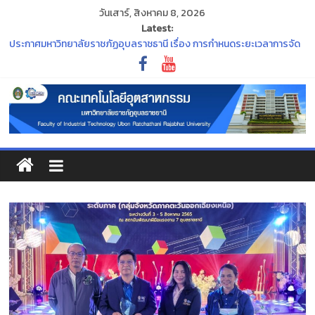
วันเสาร์, สิงหาคม 8, 2026
Latest:
ประกาศมหาวิทยาลัยราชภัฏอุบลราชธานี เรื่อง การกำหนดระยะเวลาการจัด
กิจกรรมเตรียมความพร้อมนักศึกษาใหม่ ประจำปีการศึกษา ๒๕๖๙
ประกาศ กองทุน กยศ. จะปิดระบบการยื่นขอกู้ยืมเงิน DSL รายเก่า ชั้นปีที่ 2-4
ภายในวันที่ 30 มิถุนายน 2569 นี้
“พิธีไหว้ครู ประจำปีการศึกษา ๒๕๖๙”
ร่วมสืบสานและอนุรักษ์ศิลปวัฒนธรรมอันทรงคุณค่าของจังหวัด
อุบลราชธานี ในงาน ประเพณีแห่เทียนพรรษา
ขอแสดงความยินดีแก่คณาจารย์ที่สภามหาวิทยาลัยมีมติแต่งตั้งให้ดำรง
ตำแหน่งทางวิชาการ