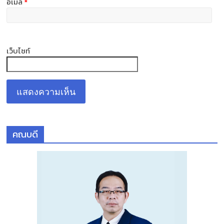
อีเมล์
*
เว็บไซท์
คณบดี