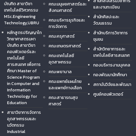
สำนักส่งเสริมวิชาการ
บัณฑิต สาขาวิชา
คณะมนุษยศาสตร์และ
และงานทะเบียน
เทคโนโลยีวิศวกรรม
สังคมศาสตร์
MSc.Engineering
สำนักศิลปะและ
คณะบริหารธุรกิจและ
Technology,UBRU
วัฒนธรรม
การจัดการ
หลักสูตรปริญญาโท
สำนักบริการวิชาการ
คณะครุศาสตร์
วิทยาศาสตรมหา
ชุมชน
บัณฑิต สาขาวิชา
คณะเกษตรศาสตร์
สำนักวิทยาการและ
คอมพิวเตอร์และ
เทคโนโลยีสารสนเทศ
คณะเทคโนโลยี
เทคโนโลยี
อุตสาหกรรม
สารสนเทศ เพื่อการ
กองบริหารงานบุคคล
ศึกษา Master of
คณะพยาบาล
กองพัฒนานักศึกษา
Science Program
คณะแพทย์แผนไทย
in Computer and
สถาบันวิจัยและพัฒนา
และแพทย์ทางเลือก
Information
ศูนย์คอมพิวเตอร์
Technology for
คณะสาธารณสุข
Education
ศาสตร์
สาขาวิชาการจัดการ
อุตสาหกรรมและ
นวัตกรรม
Industrial