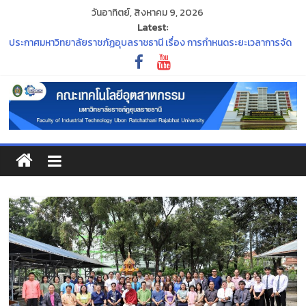
วันอาทิตย์, สิงหาคม 9, 2026
Latest:
ขอแสดงความยินดีแก่คณาจารย์ที่สภามหาวิทยาลัยมีมติแต่งตั้งให้ดำรง
ตำแหน่งทางวิชาการ
ประกาศมหาวิทยาลัยราชภัฏอุบลราชธานี เรื่อง การกำหนดระยะเวลาการจัด
กิจกรรมเตรียมความพร้อมนักศึกษาใหม่ ประจำปีการศึกษา ๒๕๖๙
ประกาศ กองทุน กยศ. จะปิดระบบการยื่นขอกู้ยืมเงิน DSL รายเก่า ชั้นปีที่ 2-4
ภายในวันที่ 30 มิถุนายน 2569 นี้
“พิธีไหว้ครู ประจำปีการศึกษา ๒๕๖๙”
ร่วมสืบสานและอนุรักษ์ศิลปวัฒนธรรมอันทรงคุณค่าของจังหวัด
อุบลราชธานี ในงาน ประเพณีแห่เทียนพรรษา