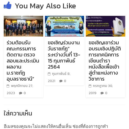
You May Also Like
ร่วมต้อนรับ
ขอเชิญร่วมงาน
ขอเชิญเขาร่วม
คณะกรรมการ
วันราชภัฏ”
อบรมเชิงปฏิบัติ
ติดตาม ตรวจ
ระหว่างวันที่ 13-
การเทคนิคการ
สอบและประเมิน
15 กุมภาพันธ์
เขียนตำรา
ผลงาน
2564
หนังสือเพื่อเข้า
ม.ราชภัฏ
สู่ตำแหน่งทาง
กุมภาพันธ์ 8,
อุบลราชธานี”
วิชาการ
2021
0
พฤศจิกายน 27,
กรกฎาคม 30,
2023
0
2019
0
ใส่ความเห็น
อีเมลของคุณจะไม่แสดงให้คนอื่นเห็น
ช่องที่ต้องการถูกทำ