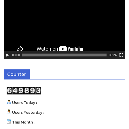
ว
เ
ล่
น
ไ
ฟ
ล์
วิ
ดี
00:00
08:24
โ
อ
Counter
Users Today :
Users Yesterday :
This Month :