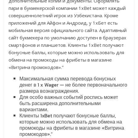
дополнительные копии и документы. Оформлять
пари в букмекерской компании 1xBet может каждый
совершеннолетний игрок из Узбекистана. Кроме
приложений для Айфон и Андроид, у 1хБет есть
мобильная версия официального сайта. Адаптивный
сайт букмекера по умолчанию доступен в браузерах
смартфонов и планшетов. Клиенты 1xBet получают
бонусные баллы, которые можно использовать для
обмена на промокоды на фрибеты в магазине
«Витрина промокодов».”
Максимальная сумма перевода бонусных
денег в 1 x Wager — не более первоначального
размера вознаграждения.
Для особо важных событий роспись может
быть расширена дополнительными
вариантами.
Клиенты 1xBet получают бонусные баллы,
которые можно использовать для обмена на
промокоды на фрибеты в магазине «Витрина
промокодов».”