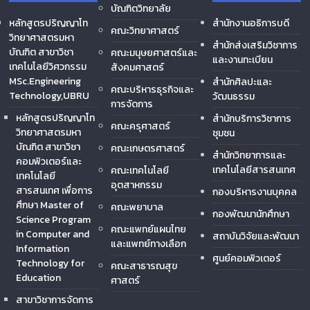
บัณฑิตวิทยาลัย
หลักสูตรปริญญาโท
สำนักงานอธิการบดี
คณะวิทยาศาสตร์
วิทยาศาสตรมหา
สำนักส่งเสริมวิชาการ
บัณฑิต สาขาวิชา
คณะมนุษยศาสตร์และ
และงานทะเบียน
เทคโนโลยีวิศวกรรม
สังคมศาสตร์
MSc.Engineering
สำนักศิลปะและ
คณะบริหารธุรกิจและ
Technology,UBRU
วัฒนธรรม
การจัดการ
หลักสูตรปริญญาโท
สำนักบริการวิชาการ
คณะครุศาสตร์
วิทยาศาสตรมหา
ชุมชน
บัณฑิต สาขาวิชา
คณะเกษตรศาสตร์
สำนักวิทยาการและ
คอมพิวเตอร์และ
เทคโนโลยีสารสนเทศ
คณะเทคโนโลยี
เทคโนโลยี
อุตสาหกรรม
สารสนเทศ เพื่อการ
กองบริหารงานบุคคล
ศึกษา Master of
คณะพยาบาล
กองพัฒนานักศึกษา
Science Program
คณะแพทย์แผนไทย
in Computer and
สถาบันวิจัยและพัฒนา
และแพทย์ทางเลือก
Information
ศูนย์คอมพิวเตอร์
Technology for
คณะสาธารณสุข
Education
ศาสตร์
สาขาวิชาการจัดการ