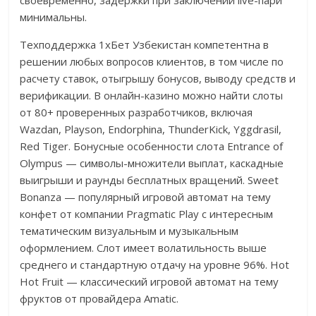
своевременно, задержки при заключении live-пари
минимальны.
Техподдержка 1хБет Узбекистан компетентна в
решении любых вопросов клиентов, в том числе по
расчету ставок, отыгрышу бонусов, выводу средств и
верификации. В онлайн-казино можно найти слоты
от 80+ проверенных разработчиков, включая
Wazdan, Playson, Endorphina, ThunderKick, Yggdrasil,
Red Tiger. Бонусные особенности слота Entrance of
Olympus — символы-множители выплат, каскадные
выигрыши и раунды бесплатных вращений. Sweet
Bonanza — популярный игровой автомат на тему
конфет от компании Pragmatic Play с интересным
тематическим визуальным и музыкальным
оформлением. Слот имеет волатильность выше
среднего и стандартную отдачу на уровне 96%. Hot
Hot Fruit — классический игровой автомат на тему
фруктов от провайдера Amatic.