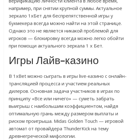
верификацию личности клиента в любое время,
например, при снятии крупной суммы. Актуальное
зеркало 1хБет для беспрепятственной игры у
букмекера всегда можно найти на этой странице.
Однако это не является никакой проблемой для
игроков — блокировку всегда можно легко обойти
при помощи актуального зеркала 1 х Бет.
Игры Лайв-казино
В 1xBet можно сыграть в игры live-казино с онлайн-
трансляцией процесса и участием реальных
дилеров. Основная задача участников в играх по
принципу «Все или ничего» — суметь забрать
выигрыш с наибольшим коэффициентом, найдя
оптимальную грань между размером выплаты и
риском проигрыша. Midas Golden Touch — игровой
автомат от провайдера ThunderKick на тему
древнегреческой мифологии.