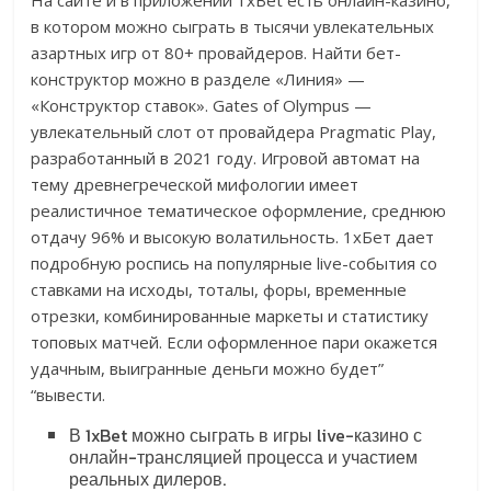
На сайте и в приложении 1xBet есть онлайн-казино,
в котором можно сыграть в тысячи увлекательных
азартных игр от 80+ провайдеров. Найти бет-
конструктор можно в разделе «Линия» —
«Конструктор ставок». Gates of Olympus —
увлекательный слот от провайдера Pragmatic Play,
разработанный в 2021 году. Игровой автомат на
тему древнегреческой мифологии имеет
реалистичное тематическое оформление, среднюю
отдачу 96% и высокую волатильность. 1хБет дает
подробную роспись на популярные live-события со
ставками на исходы, тоталы, форы, временные
отрезки, комбинированные маркеты и статистику
топовых матчей. Если оформленное пари окажется
удачным, выигранные деньги можно будет”
“вывести.
В 1xBet можно сыграть в игры live-казино с
онлайн-трансляцией процесса и участием
реальных дилеров.