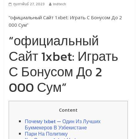
กุมภาพันธ์ 27, 2023
indtech
“официальный Сайт 1xbet: Играть С Бонусом До 2
000 Сум”
“официальный
Сайт 1xbet: Играть
С Бонусом До 2
000 Сум”
Content
Почему 1xbet — Один Из Лучших
Букмекеров В Узбекистане
Пари На Политику