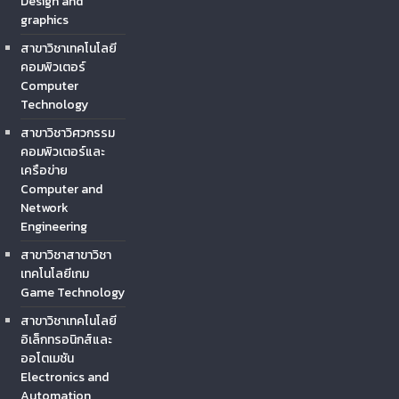
Design and
graphics
สาขาวิชาเทคโนโลยี
คอมพิวเตอร์
Computer
Technology
สาขาวิชาวิศวกรรม
คอมพิวเตอร์และ
เครือข่าย
Computer and
Network
Engineering
สาขาวิชาสาขาวิชา
เทคโนโลยีเกม
Game Technology
สาขาวิชาเทคโนโลยี
อิเล็กทรอนิกส์และ
ออโตเมชัน
Electronics and
Automation