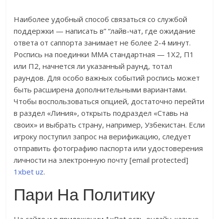
Наиболее удобный способ связаться со службой
поддержки — написать в” “лайв-чат, где ожидание
ответа от саппорта занимает не более 2-4 минут.
Роспись на поединки ММА стандартная — 1Х2, П1
или П2, начнется ли указанный раунд, тотал
раундов. Для особо важных событий роспись может
быть расширена дополнительными вариантами.
Чтобы воспользоваться опцией, достаточно перейти
в раздел «Линия», открыть подраздел «Ставь на
своих» и выбрать страну, например, Узбекистан. Если
игроку поступил запрос на верификацию, следует
отправить фотографию паспорта или удостоверения
личности на электронную почту [email protected]
1xbet uz
.
Пари На Политику