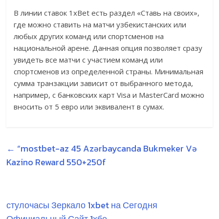
В линии ставок 1xBet есть раздел «Ставь на своих»,
где можно ставить на матчи узбекистанских или
любых других команд или спортсменов на
национальной арене. Данная опция позволяет сразу
увидеть все матчи с участием команд или
спортсменов из определенной страны. Минимальная
сумма транзакции зависит от выбранного метода,
например, с банковских карт Visa и MasterCard можно
вносить от 5 евро или эквивалент в сумах.
←
“mostbet-az 45 Azərbaycanda Bukmeker Və
Kazino Reward 550+250f
стулочасы Зеркало 1xbet на Сегодня
Официальный Сайт 1хбе
→