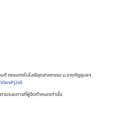
บดี คณะเทคโนโลยีอุตสาหกรรม ม.ราชภัฏอุบลฯ
zVbvxPj2s5
นชัยตามระยะทางที่ผู้จัดกำหนดเท่านั้น