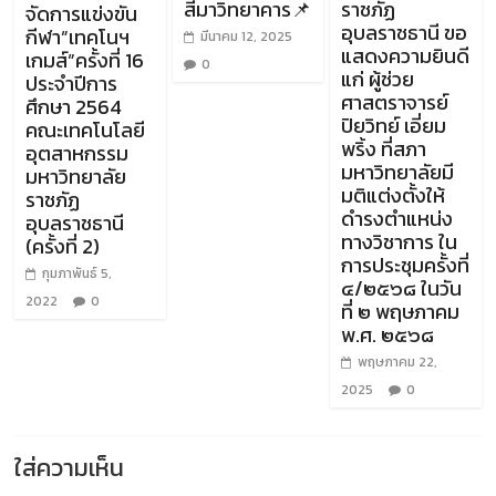
สีมาวิทยาคาร📌
ราชภัฏ
จัดการแข่งขัน
อุบลราชธานี ขอ
กีฬา”เทคโนฯ
มีนาคม 12, 2025
แสดงความยินดี
เกมส์”ครั้งที่ 16
0
แก่ ผู้ช่วย
ประจำปีการ
ศาสตราจารย์
ศึกษา 2564
ปิยวิทย์ เอี่ยม
คณะเทคโนโลยี
พริ้ง ที่สภา
อุตสาหกรรม
มหาวิทยาลัยมี
มหาวิทยาลัย
มติแต่งตั้งให้
ราชภัฏ
ดำรงตำแหน่ง
อุบลราชธานี
ทางวิชาการ ใน
(ครั้งที่ 2)
การประชุมครั้งที่
กุมภาพันธ์ 5,
๔/๒๕๖๘ ในวัน
2022
0
ที่ ๒ พฤษภาคม
พ.ศ. ๒๕๖๘
พฤษภาคม 22,
2025
0
ใส่ความเห็น