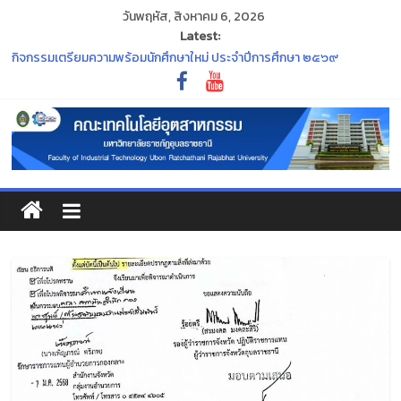
วันพฤหัส, สิงหาคม 6, 2026
Latest:
ประกาศมหาวิทยาลัยราชภัฏอุบลราชธานี เรื่อง การกำหนดระยะเวลาการจัด
กิจกรรมเตรียมความพร้อมนักศึกษาใหม่ ประจำปีการศึกษา ๒๕๖๙
ประกาศ กองทุน กยศ. จะปิดระบบการยื่นขอกู้ยืมเงิน DSL รายเก่า ชั้นปีที่ 2-4
ภายในวันที่ 30 มิถุนายน 2569 นี้
“พิธีไหว้ครู ประจำปีการศึกษา ๒๕๖๙”
ร่วมสืบสานและอนุรักษ์ศิลปวัฒนธรรมอันทรงคุณค่าของจังหวัด
อุบลราชธานี ในงาน ประเพณีแห่เทียนพรรษา
ขอแสดงความยินดีแก่คณาจารย์ที่สภามหาวิทยาลัยมีมติแต่งตั้งให้ดำรง
ตำแหน่งทางวิชาการ