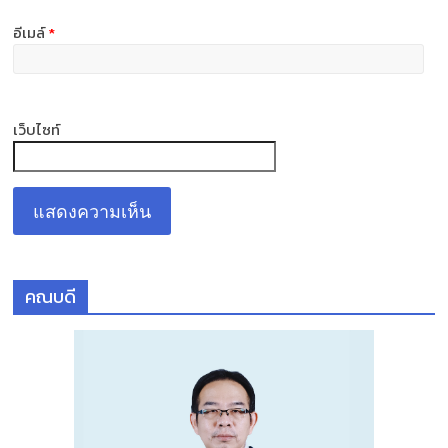
อีเมล์
*
เว็บไซท์
คณบดี