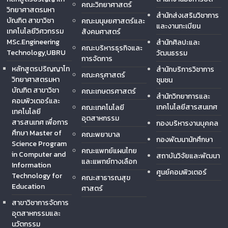
คณะวิทยาศาสตร์
วิทยาศาสตรมหา
สำนักส่งเสริมวิชาการ
บัณฑิต สาขาวิชา
คณะมนุษยศาสตร์และ
และงานทะเบียน
เทคโนโลยีวิศวกรรม
สังคมศาสตร์
MSc.Engineering
สำนักศิลปะและ
คณะบริหารธุรกิจและ
Technology,UBRU
วัฒนธรรม
การจัดการ
หลักสูตรปริญญาโท
สำนักบริการวิชาการ
คณะครุศาสตร์
วิทยาศาสตรมหา
ชุมชน
บัณฑิต สาขาวิชา
คณะเกษตรศาสตร์
สำนักวิทยาการและ
คอมพิวเตอร์และ
เทคโนโลยีสารสนเทศ
คณะเทคโนโลยี
เทคโนโลยี
อุตสาหกรรม
สารสนเทศ เพื่อการ
กองบริหารงานบุคคล
ศึกษา Master of
คณะพยาบาล
กองพัฒนานักศึกษา
Science Program
คณะแพทย์แผนไทย
in Computer and
สถาบันวิจัยและพัฒนา
และแพทย์ทางเลือก
Information
ศูนย์คอมพิวเตอร์
Technology for
คณะสาธารณสุข
Education
ศาสตร์
สาขาวิชาการจัดการ
อุตสาหกรรมและ
นวัตกรรม