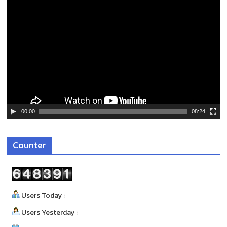
ตั
ว
เ
ล่
น
ไ
ฟ
ล์
วิ
ดี
00:00
08:24
โ
อ
Counter
Users Today :
Users Yesterday :