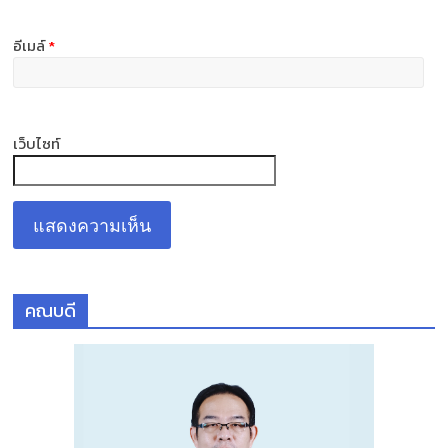
อีเมล์
*
เว็บไซท์
คณบดี