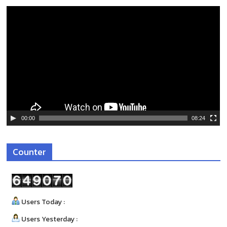
ตั
ว
เ
ล่
น
ไ
ฟ
ล์
วิ
ดี
00:00
08:24
โ
อ
Counter
Users Today :
Users Yesterday :