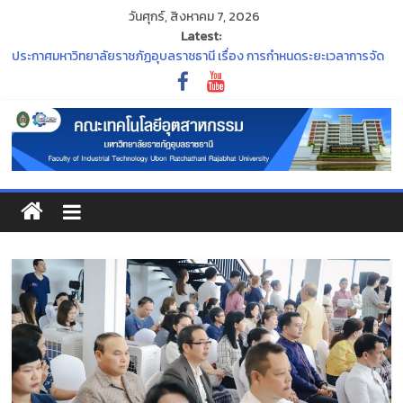
วันศุกร์, สิงหาคม 7, 2026
Latest:
ประกาศมหาวิทยาลัยราชภัฏอุบลราชธานี เรื่อง การกำหนดระยะเวลาการจัด
กิจกรรมเตรียมความพร้อมนักศึกษาใหม่ ประจำปีการศึกษา ๒๕๖๙
ประกาศ กองทุน กยศ. จะปิดระบบการยื่นขอกู้ยืมเงิน DSL รายเก่า ชั้นปีที่ 2-4
ภายในวันที่ 30 มิถุนายน 2569 นี้
“พิธีไหว้ครู ประจำปีการศึกษา ๒๕๖๙”
ร่วมสืบสานและอนุรักษ์ศิลปวัฒนธรรมอันทรงคุณค่าของจังหวัด
อุบลราชธานี ในงาน ประเพณีแห่เทียนพรรษา
ขอแสดงความยินดีแก่คณาจารย์ที่สภามหาวิทยาลัยมีมติแต่งตั้งให้ดำรง
ตำแหน่งทางวิชาการ