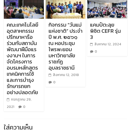
คณะเทคโนโลยี
กิจกรรม “วันแม่
แคมป์ตะลุย
อุตสาหกรรม
แห่งชาติ” ประจำ
พิชิต CEFR รุ่น
ปรึกษาหารือ
ปี พ.ศ. ๒๕๖๑
3
ร่วมกับสถาบัน
ณ หอประชุม
สิงหาคม 12, 2024
พัฒนาฝีมือแร
ไพรพะยอม
0
งงานฯ ในการ
มหาวิทยาลัย
จัดโครงการ
ราชภัฏ
อบรมหลักสูตร
อุบลราชธานี
เทคนิคการใช้
สิงหาคม 12, 2018
และการบำรุง
0
รักษารถยก
อย่างปลอดภัย
กรกฎาคม 29,
2021
0
ใส่ความเห็น