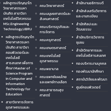
หลักสูตรปริญญาโท
สำนักงานอธิการบดี
คณะวิทยาศาสตร์
วิทยาศาสตรมหา
สำนักส่งเสริมวิชาการ
บัณฑิต สาขาวิชา
คณะมนุษยศาสตร์และ
และงานทะเบียน
เทคโนโลยีวิศวกรรม
สังคมศาสตร์
MSc.Engineering
สำนักศิลปะและ
คณะบริหารธุรกิจและ
Technology,UBRU
วัฒนธรรม
การจัดการ
หลักสูตรปริญญาโท
สำนักบริการวิชาการ
คณะครุศาสตร์
วิทยาศาสตรมหา
ชุมชน
บัณฑิต สาขาวิชา
คณะเกษตรศาสตร์
สำนักวิทยาการและ
คอมพิวเตอร์และ
เทคโนโลยีสารสนเทศ
คณะเทคโนโลยี
เทคโนโลยี
อุตสาหกรรม
สารสนเทศ เพื่อการ
กองบริหารงานบุคคล
ศึกษา Master of
คณะพยาบาล
กองพัฒนานักศึกษา
Science Program
คณะแพทย์แผนไทย
in Computer and
สถาบันวิจัยและพัฒนา
และแพทย์ทางเลือก
Information
ศูนย์คอมพิวเตอร์
Technology for
คณะสาธารณสุข
Education
ศาสตร์
สาขาวิชาการจัดการ
อุตสาหกรรมและ