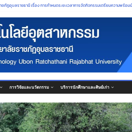
ณาจารย์ที่สภามหาวิทยาลัยมีมติแต่งตั้งให้ดำรงตำแหน่งทางวิชาการ
าชภัฏอุบลราชธานี เรื่อง การกำหนดระยะเวลาการจัดกิจกรรมเตรียมความพร้อมน
ปิดระบบการยื่นขอกู้ยืมเงิน DSL รายเก่า ชั้นปีที่ 2-4 ภายในวันที่ 30 มิถุนายน 25
การศึกษา ๒๕๖๙”
กษ์ศิลปวัฒนธรรมอันทรงคุณค่าของจังหวัดอุบลราชธานี ในงาน ประเพณีแห่เทีย
การวิจัยและนวัตกรรม
บริการนักศึกษาและศิษย์เก่า