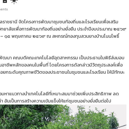
ents
าชธานี จัดโครงการพัฒนาชุมชนท้องถิ่นและโรงเรียนเพื่อเสริม
ิทยาลัยเพื่อการพัฒนาท้องถิ่นอย่างยั่งยืน ประจำปีงบประมาณ ๒๕๖๙
่ ๑๔ – ๑๕ พฤษภาคม ๒๕๖๙ ณ สหกรณ์กองทุนสวนยางบ้านโนนโพธิ์
พานิชพัฒนา คณบดีคณะเทคโนโลยีอุตสาหกรรม เป็นประธานในพิธีส่งมอบ
อาชีพหลักของคนในพื้นที่ โดยโครงการดังกล่าวมีวัตถุประสงค์เพื่อ
ื่อยกระดับคุณภาพชีวิตของประชาชนในชุมชนและโรงเรียน ให้มีทักษะ
ี่ พร้อมหาแนวทางนำเทคโนโลยีที่เหมาะสมมาช่วยเพิ่มประสิทธิภาพ ลด
่า อันเป็นการสร้างความเข้มแข็งให้แก่ชุมชนอย่างยั่งยืนต่อไป