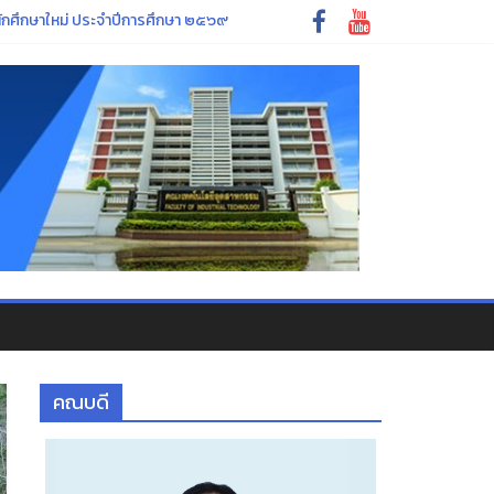
ักศึกษาใหม่ ประจำปีการศึกษา ๒๕๖๙
69 นี้
นพรรษา
คณบดี