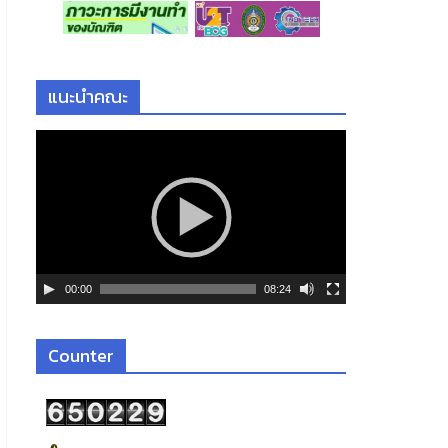
แนะนำคณะ
ตั
ว
เ
ล่
น
ไ
ฟ
00:00
08:24
ล์
วิ
ดี
Counter
โ
อ